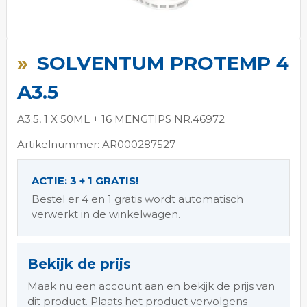
Ga
naar
SOLVENTUM PROTEMP 4
het
begin
A3.5
van
de
A3.5, 1 X 50ML + 16 MENGTIPS NR.46972
afbeeldingen-
gallerij
Artikelnummer: AR000287527
ACTIE: 3 + 1 GRATIS!
Bestel er 4 en 1 gratis wordt automatisch
verwerkt in de winkelwagen.
Bekijk de prijs
Maak nu een account aan en bekijk de prijs van
dit product. Plaats het product vervolgens